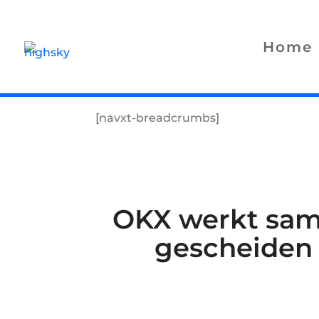
Home
[navxt-breadcrumbs]
OKX werkt same
gescheiden 