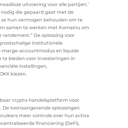
naadloze uitvoering voor alle partijen.’
st nodig die gepaard gaat met de
ijl ze hun vermogen behouden om te
d om samen te werken met Komainu om
het rendement.” De oplossing voor
grootschalige institutionele
io-marge-accountmodus en liquide
 te bieden voor investeringen in
anciële instellingen,
 OKX kiezen.
wbaar crypto-handelsplatform voor
me. De toonaangevende oplossingen
ikers meer controle over hun activa
entraliseerde financiering (DeFi),