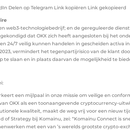
edIn Delen op Telegram Link kopiëren Link gekopieerd
ire
en web3-technologiebedrijf; en de gereguleerde dienst
gekondigd dat OKX zich heeft aangesloten bij het o
ten 24/7 veilig kunnen handelen in gescheiden activa i
 2023, vermindert het tegenpartijrisico van de klant 
 te slaan en in plaats daarvan de mogelijkheid te biede
i:
eert een mijlpaal in onze missie om veilige en confo
tie van OKX als een toonaangevende cryptocurrency-uit
utionele kwaliteit, maakt de weg vrij voor een nieuw ti
 of Strategy bij Komainu, zei: “Komainu Connect is s
nwerken met een van ’s werelds grootste crypto-exch