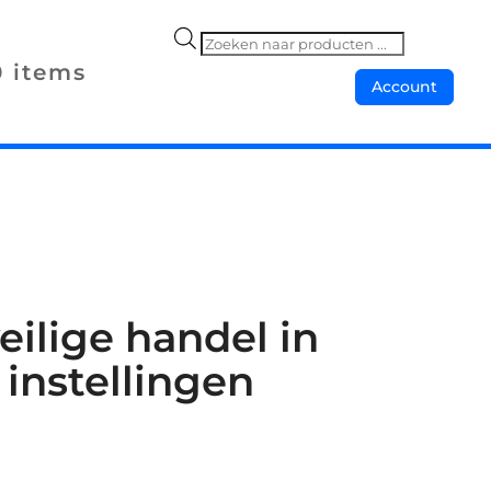
Producten
0 items
zoeken
Account
ilige handel in
instellingen