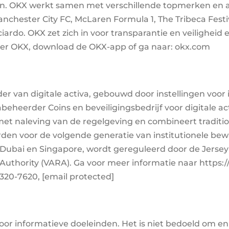
n. OKX werkt samen met verschillende topmerken en a
ester City FC, McLaren Formula 1, The Tribeca Festiva
iardo. OKX zet zich in voor transparantie en veiligheid 
ver OKX, download de OKX-app of ga naar: okx.com
 van digitale activa, gebouwd door instellingen voor in
abeheerder Coins en beveiligingsbedrijf voor digitale a
et naleving van de regelgeving en combineert traditio
en voor de volgende generatie van institutionele be
 Dubai en Singapore, wordt gereguleerd door de Jersey
y Authority (VARA). Ga voor meer informatie naar http
) 320-7620, [email protected]
or informatieve doeleinden. Het is niet bedoeld om enig