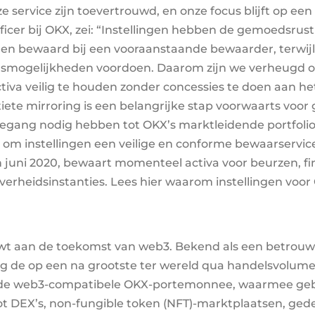
e service zijn toevertrouwd, en onze focus blijft op een 
fficer bij OKX, zei: “Instellingen hebben de gemoedsru
rden bewaard bij een vooraanstaande bewaarder, terw
ingsmogelijkheden voordoen. Daarom zijn we verheug
activa veilig te houden zonder concessies te doen aan 
iete mirroring is een belangrijke stap voorwaarts voor 
toegang nodig hebben tot OKX’s marktleidende portfol
 om instellingen een veilige en conforme bewaarservice
n juni 2020, bewaart momenteel activa voor beurzen, fin
rheidsinstanties. Lees hier waarom instellingen voor
uwt aan de toekomst van web3. Bekend als een betrou
ling de op een na grootste ter wereld qua handelsvolu
de web3-compatibele OKX-portemonnee, waarmee gebru
ot DEX’s, non-fungible token (NFT)-marktplaatsen, gedec